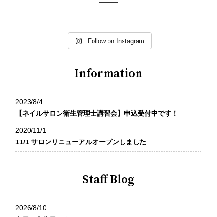
他の投稿はこちらから↓
他の投稿はこちらから↓
他の投稿はこちらから↓
他の投稿はこちらから↓
他の投稿はこちらから↓
他の投稿はこちらから↓
@nailvanilla
@nailvanilla
@nailvanilla
Follow on Instagram
@nailvanilla
@nailvanilla
@nailvanilla
フットネイル
大人気！新色マグネッ
ブルー系のカラーが人
マグ×オーロララメネ
アシメントリーデザイ
紫陽花カラーのデザイ
新色マグネット
ト
気です
Information
イル
ン
ン
サムライブルーカラー
担当 清水
担当 岡野
担当 大野
担当 渡辺
ジメジメの梅雨も可愛
@vanilla_mikuokano
2023/8/4
@vanilla_risaono
@vanilla_misakiwatan
いネイルで
担当 清水
＊ーーーーーーーーー
【ネイルサロン衛生管理士講習会】申込受付中です！
abe
乗り越えましょう
ーーーー
＊ーーーーーーーーー
＊ーーーーーーーーー
＊ーーーーーーーーー
2020/11/1
ーーーー
ーーーー
＊ーーーーーーーーー
担当 岡野
ーーーー
パラジェル使用サロン‪
11/1 サロンリニューアルオープンしました
ーーーー
@vanilla_mikuokano
☺︎‬‪
パラジェル使用サロン‪
パラジェル使用サロン‪
パラジェル使用サロン‪
ご予約は
☺︎‬‪
☺︎‬‪
パラジェル使用サロン‪
＊ーーーーーーーーー
☺︎‬‪
Instagramプロフィール
ご予約は
Staff Blog
ご予約は
☺︎‬‪
ーーーー
ご予約は
欄に
Instagramプロフィール
Instagramプロフィール
ご予約は
Instagramプロフィール
ホットペッパーURLご
欄に
欄に
Instagramプロフィール
パラジェル使用サロン‪
欄に
ざいます︎︎︎︎☑︎
ホットペッパーURLご
ホットペッパーURLご
欄に
☺︎‬‪
2026/8/10
ホットペッパーURLご
ざいます︎︎︎︎☑︎
ざいます︎︎︎︎☑︎
ホットペッパーURLご
ご予約は